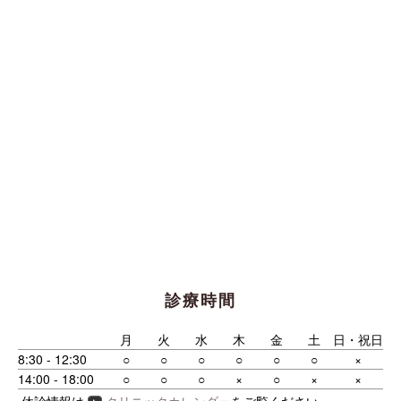
診療時間
月
火
水
木
金
土
日・祝日
8:30 - 12:30
○
○
○
○
○
○
×
14:00 - 18:00
○
○
○
×
○
×
×
休診情報は
クリニックカレンダー
をご覧ください