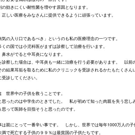
剤の効きにくい耐性菌を増やす原因となります。
、正しい医療をみなさんに提供できるように頑張っています。
病気の入り口であるべき」というのも私の医療理念の一つです。
多くの国では小児科医がまずは診察して治療を行います。
、鼻水がでると中耳炎になります。
を診察した場合は、中耳炎も一緒に治療を行う必要があります。 以前
その結果耳垢を取るために私のクリニックを受診されるかたもたくさん
に受診してください。
は 世界中の子供を救うことです。
と思ったのは中学生のときでした。 私が初めて知った肉親を失う悲し
う思って医師を目指そうと思ったのです。
事は親にとって一番辛い事です。 しかし、世界では毎年1000万人の
未満で死亡する子供の９９％は最貧国の子供たちです。