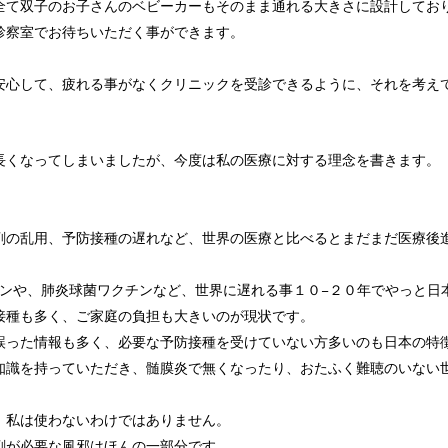
全て双子のお子さんのベビーカーもそのまま通れる大きさに設計してお
診察室でお待ちいただく事ができます。
安心して、疲れる事がなくクリニックを受診できるように、それを考え
長くなってしまいましたが、今度は私の医療に対する理念を書きます。（
剤の乱用、予防接種の遅れなど、世界の医療と比べるとまだまだ医療後
チンや、肺炎球菌ワクチンなど、世界に遅れる事１０−２０年でやっと日
接種も多く、ご家庭の負担も大きいのが現状です。
誤った情報も多く、必要な予防接種を受けていない方多いのも日本の特
知識を持っていただき、髄膜炎で無くなったり、おたふく難聴のいない
、私は使わないわけではありません。
剤が必要な風邪はほんの一部分です。