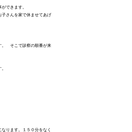
事ができます。
お子さんを家で休ませてあげ
す。 そこで診察の順番が来
す。
になります。１５０分をなく