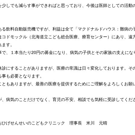
を少しでも減らす事ができればと思っており、今後は医師としての活動
ある飲料自動販売機ですが、利益は全て「マクドナルドハウス：難病の
はコドモックル（北海道立こども総合医療、療育センター）にあり、遠
れます。
事で、１本当たり20円の募金になり、病気の子供とその家族の支えにな
休診にすることがありますが、医療の常識は日々変化しております。そ
る事も必要となります。
こともありますが、最善の医療を提供するためにご理解をよろしくお願
が、病気のことだけでなく、育児の不安、相談でも気軽に受診してくだ
せいのこどもクリニック 理事長 米川 元晴