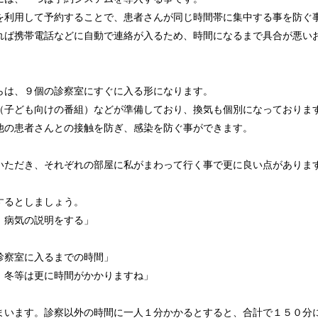
を利用して予約することで、患者さんが同じ時間帯に集中する事を防ぐ
れば携帯電話などに自動で連絡が入るため、時間になるまで具合が悪い
らは、９個の診察室にすぐに入る形になります。
（子ども向けの番組）などが準備しており、換気も個別になっておりま
他の患者さんとの接触を防ぎ、感染を防ぐ事ができます。
いただき、それぞれの部屋に私がまわって行く事で更に良い点がありま
するとしましょう。
、病気の説明をする」
診察室に入るまでの時間」
：冬等は更に時間がかかりますね」
」
まいます。診察以外の時間に一人１分かかるとすると、合計で１５０分